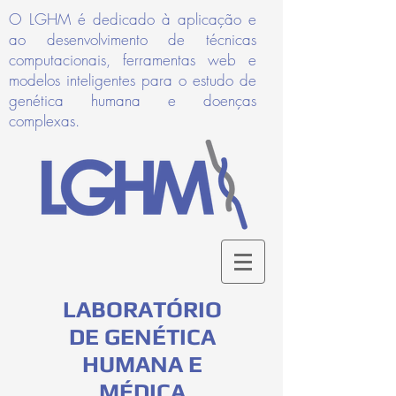
O LGHM é dedicado à aplicação e
ao desenvolvimento de técnicas
computacionais, ferramentas web e
modelos inteligentes para o estudo de
genética humana e doenças
complexas.
LABORATÓRIO
DE GENÉTICA
HUMANA E
MÉDICA