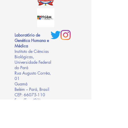
Laboratório de
Genética Humana e
Médica
Instituto de Ciências
Biológicas,
Universidade Federal
do Pará
Rua Augusto Corrêa,
01
Guamá
Belém – Pará, Brasil
CEP: 66075-110
Fone/Fax:
(91)
3201-7843
Agências Financiadoras:
@lghm_ufpa