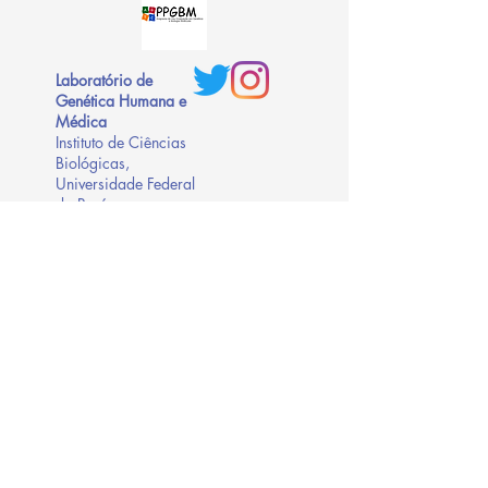
Laboratório de
Genética Humana e
Médica
Instituto de Ciências
Biológicas,
Universidade Federal
do Pará
Rua Augusto Corrêa,
01
Guamá
Belém – Pará, Brasil
CEP: 66075-110
Fone/Fax:
(91)
3201-7843
Agências Financiadoras:
@lghm_ufpa