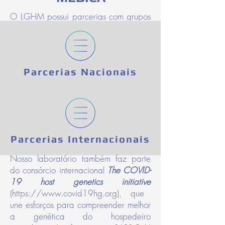
O LGHM possui parcerias com grupos
de pesquisa de
diferentes
instituições
nacionais e
internacionais:
Parcerias Nacionais
Parcerias Internacionais
Nosso laboratório também faz parte
do consórcio internacional
The COVID-
19 host genetics initiative
(
https://www.covid19hg.org
), que
une
esforços
para compreender melhor
a genética do hospedeiro