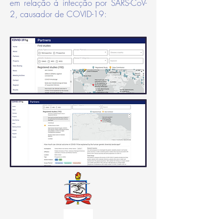
em
relação
à
infecção
por SARS-CoV-
2, causador de COVID-19: