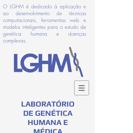
O LGHM é dedicado à aplicação e
ao desenvolvimento de técnicas
computacionais, ferramentas web e
modelos inteligentes para o estudo de
genética humana e doenças
complexas.
LABORATÓRIO
DE GENÉTICA
HUMANA E
MÉDICA