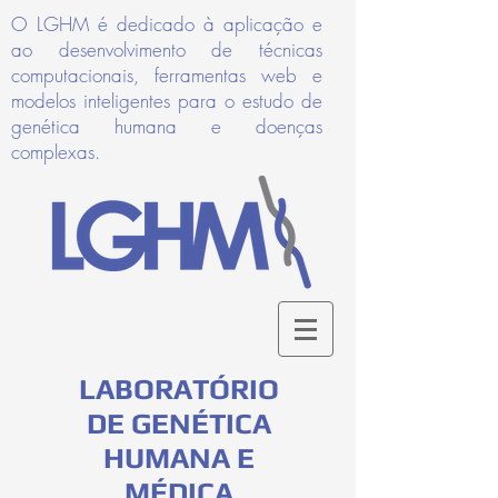
O LGHM é dedicado à aplicação e
ao desenvolvimento de técnicas
computacionais, ferramentas web e
modelos inteligentes para o estudo de
genética humana e doenças
complexas.
LABORATÓRIO
DE GENÉTICA
HUMANA E
MÉDICA