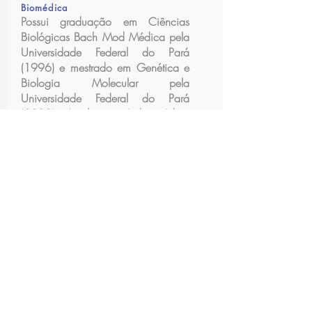
Biomédica
Possui graduação em Ciências
Biológicas Bach Mod Médica pela
Universidade Federal do Pará
(1996) e mestrado em Genética e
Biologia Molecular pela
Universidade Federal do Pará
(2002). Atualmente é biomédica
do Centro de Testagem e
Aconselhamento em HIV-Prefeitura
Municipal de Belém e biomédica
da Universidade Federal do Pará.
Tem experiência na área de Saúde
Coletiva, com ênfase em Saúde
Pública e em Genética Médica,
com Cariotipagem e Biologia
Molecular.
Currículo Lattes