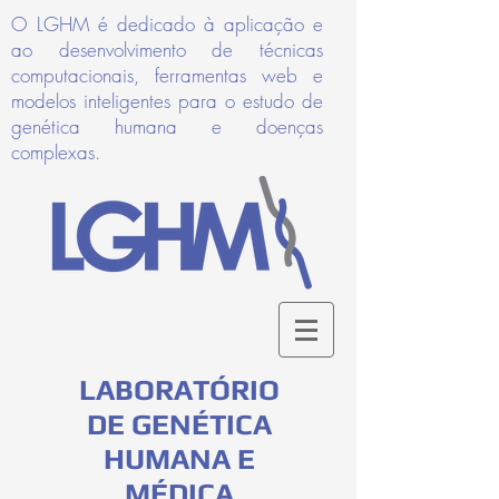
O LGHM é dedicado à aplicação e
ao desenvolvimento de técnicas
computacionais, ferramentas web e
modelos inteligentes para o estudo de
genética humana e doenças
complexas.
LABORATÓRIO
DE GENÉTICA
HUMANA E
MÉDICA