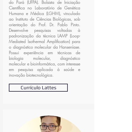
do Pará (UFPA). Bolsista de Iniciação
Científica no Laboratório de Genética
Humana e Médica (LGHM), vinculado
ao Instituto de Ciências Biológicas, sob
orientação do Prof. Dr. Pablo Pinto.
Desenvolve pesquisas voltadas à
padronização da técnica LAMP (Loop-
Mediated Isothermal Amplification) para
o diagnóstico molecular da Hanseníase.
Possui experiência em técnicas de
biologia molecular, diagnóstico
molecular e bioinformática, com interesse
em pesquisa aplicada à saúde e
inovação biotecnológica.
Currículo Lattes