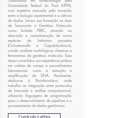
Graduanda em Biotecnologia pela
Universidade Federal do Pará (UFPA),
com trajetória marcada pela transição
entre a biologia experimental e a ciência
de dados. Iniciou sua formação na área
de Taxonomia e Genética Molecular
como bolsista PIBIC, atuando na
descrição e caracterização de novas
espécies de helmintos parasitos
(Ochoterenella e Crepidobothrium),
unindo análises morfológicas clássicas a
ferramentas de genética molecular. Essa
etapa consolidou sua experiência prática
em coletas de campo e procedimentos
laboratoriais, como a extração e
amplificação de DNA. Atualmente,
dedica-se à Bioinformática, onde
trabalha na integração entre protocolos
de bancada e análise computacional,
utilizando linguagens de programação
para o desenvolvimento de pipelines e o
processamento de dados genômicos.
Currículo Lattes