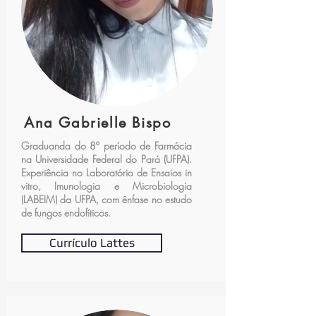
Ana Gabrielle Bispo
Graduanda do 8º período de Farmácia
na Universidade Federal do Pará (UFPA).
Experiência no Laboratório de Ensaios in
vitro, Imunologia e Microbiologia
(LABEIM) da UFPA, com ênfase no estudo
de fungos endofíticos.
Currículo Lattes