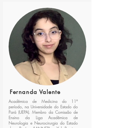
Fernanda Valente
Acadêmica de Medicina do 11º
período, na Universidade do Estado do
Pará (UEPA). Membro da Comissão de
Ensino da Liga Acadêmica de
Neurologia e Neurocirurgia do Estado