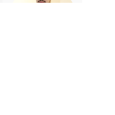
Pedro Henrique Fernandes
Rodrigues
Bacharel em Biomedicina pela
Universidade da Amazônia (UNAMA) e
graduando em Biotecnologia pela
Universidade Federal do Pará (UFPA).
Atua na área de Genética e Biologia
Molecular, com experiência em
pesquisas sobre microbioma
gastrointestinal humano. Foi bolsista de