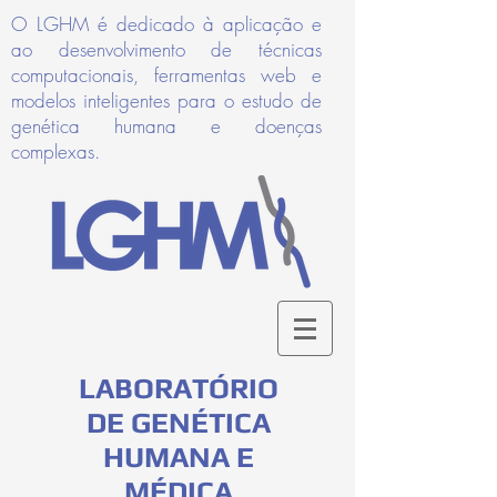
O LGHM é dedicado à aplicação e
ao desenvolvimento de técnicas
computacionais, ferramentas web e
modelos inteligentes para o estudo de
genética humana e doenças
complexas.
LABORATÓRIO
DE GENÉTICA
HUMANA E
MÉDICA