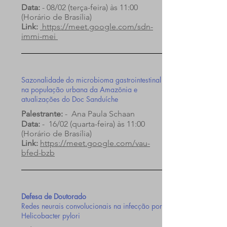
Data:
- 08/02 (terça-feira) às 11:00
(Horário de Brasília)
Link:
https://meet.google.com/sdn-
immi-mei
Sazonalidade do microbioma gastrointestinal
na população urbana da Amazônia e
atualizações do Doc Sanduíche
Palestrante:
- Ana Paula Schaan
Data:
- 16/02 (quarta-feira) às 11:00
(Horário de Brasília)
Link:
https://meet.google.com/vau-
bfed-bzb
Defesa de Doutorado
Redes neurais convolucionais na infecção por
Helicobacter pylori