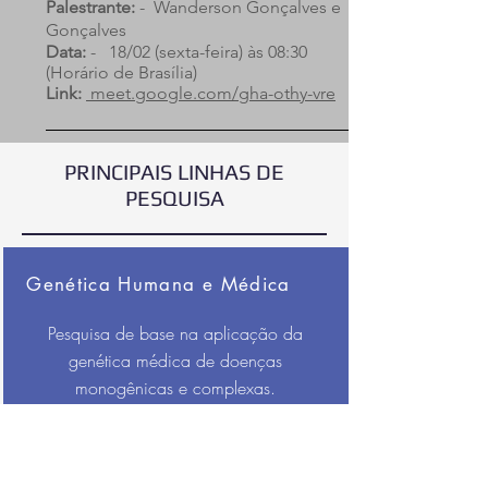
Palestrante:
- Wanderson Gonçalves e
Gonçalves
Data:
- 18/02 (sexta-feira) às 08:30
(Horário de Brasília)
Link:
meet.google.com/gha-othy-vre
PRINCIPAIS LINHAS DE
PESQUISA
Genética Humana e Médica
Pesquisa de base na aplicação da
genética médica de doenças
monogênicas e complexas.
Elementos Regulatórios