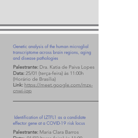
Genetic analysis of the human microglial
transcriptome across brain regions, aging
and disease pathologies
Palestrante:
Dra. Katia de Paiva Lopes
Data:
25/01 (terça-feira) às 11:00h
(Horário de Brasília)
Link:
https://meet.google.com/mzx-
cnwi-iqp
Identification of LZTFL1 as a candidate
effector gene at a COVID-19 risk locus
Palestrante:
Maria Clara Barros