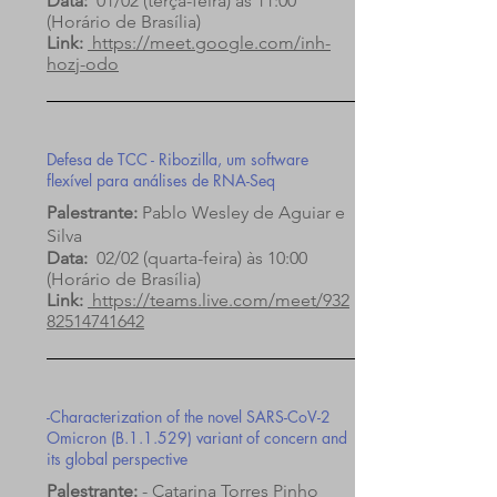
Data:
01/02 (terça-feira) às 11:00
(Horário de Brasília)
Link:
https://meet.google.com/inh-
hozj-odo
Defesa de TCC - Ribozilla, um software
flexível para análises de RNA-Seq
Palestrante:
Pablo Wesley de Aguiar e
Silva
Data:
02/02 (quarta-feira) às 10:00
(Horário de Brasília)
Link:
https://teams.live.com/meet/932
82514741642
-Characterization of the novel SARS-CoV-2
Omicron (B.1.1.529) variant of concern and
its global perspective
Palestrante:
- Catarina Torres Pinho