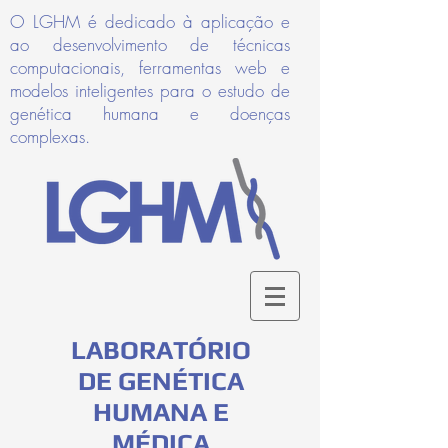
O LGHM é dedicado à aplicação e
ao desenvolvimento de técnicas
computacionais, ferramentas web e
modelos inteligentes para o estudo de
genética humana e doenças
complexas.
LABORATÓRIO
DE GENÉTICA
HUMANA E
MÉDICA